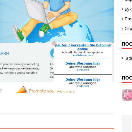
Бук
Поч
Сё
ПОС
ad
ПОС