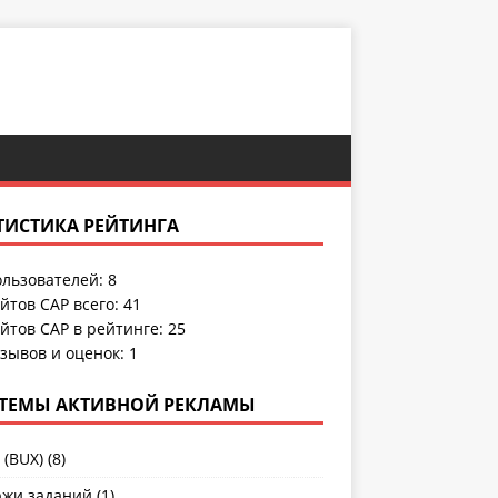
ТИСТИКА РЕЙТИНГА
льзователей:
8
йтов САР всего:
41
йтов САР в рейтинге: 25
зывов и оценок:
1
ТЕМЫ АКТИВНОЙ РЕКЛАМЫ
 (BUX)
(8)
жи заданий
(1)