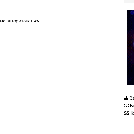
имо
авторизоваться
.
Са
Бо
К