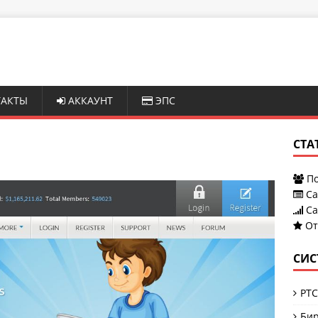
АКТЫ
АККАУНТ
ЭПС
СТА
По
Са
Са
От
СИС
PTC
Бир