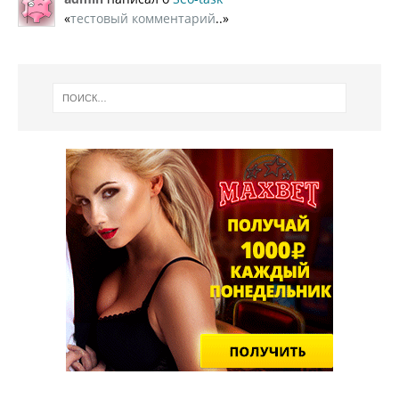
«
тестовый комментарий
..»