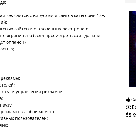
да;
йтов, сайтов с вирусами и сайтов категории 18+;
ий;
говых сайтов и откровенных лохотронов;
ге ограничено (если просмотреть сайт дольше
ет оплачен);
мостью;
 рекламы;
ателей;
каза и управления рекламой;
а;
Са
паузу;
Бо
 рекламы в любой момент;
К
тивных пользователей;
лик;