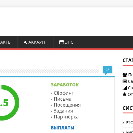
АКТЫ
АККАУНТ
ЭПС
СТА
28
По
Са
ЗАРАБОТОК
Са
Сёрфинг
От
Письма
.5
Посещения
СИС
Задания
Партнёрка
PTC
ВЫПЛАТЫ
Бир