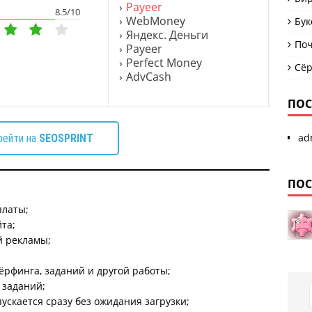
Payeer
8.5/10
WebMoney
Бук
Яндекс. Деньги
Поч
Payeer
Perfect Money
Сё
AdvCash
ПОС
ad
рейти на
SEOSPRINT
ПОС
платы;
та;
й рекламы;
сёрфинга, заданий и другой работы;
 заданий;
скается сразу без ожидания загрузки;