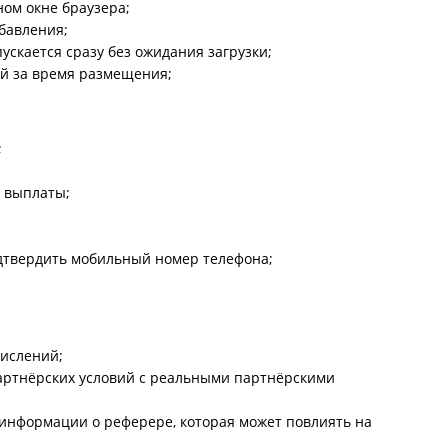
ном окне браузера;
обавления;
скается сразу без ожидания загрузки;
ой за время размещения;
;
 выплаты;
дтвердить мобильный номер телефона;
ислений;
артнёрских условий с реальными партнёрскими
информации о реферере, которая может повлиять на