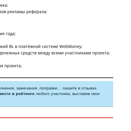
ека;
азов рекламы реферала;
ие года;
окий BL в платёжной системе WebMoney;
денежных средств между всеми участниками проекта;
я проекта;
олнения, замечания, поправки… пишите в отзывах.
место в рейтинге
любого участника, выставив свои