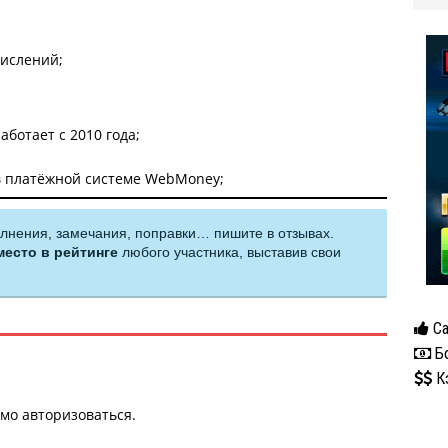
ислений;
ботает с 2010 года;
в платёжной системе WebMoney;
олнения, замечания, поправки… пишите в отзывах.
место в рейтинге
любого участника, выставив свои
Са
Бо
К
имо
авторизоваться
.