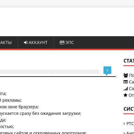
АКТЫ
АККАУНТ
ЭПС
СТА
0
По
Са
Са
та;
От
й рекламы;
ном окне браузера;
СИС
скается сразу без ожидания загрузки;
да;
PTC
мостью;
говых сайтов и откровенных лохотронов;
Бир