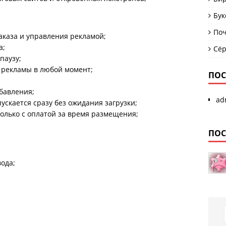
Бук
Поч
каза и управления рекламой;
а;
Сё
паузу;
 рекламы в любой момент;
ПОС
обавления;
ad
скается сразу без ожидания загрузки;
олько с оплатой за время размещения;
ПОС
ода;